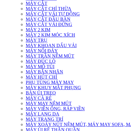
MÁY CẮT
MÁY CẮT CHỈ THỪA
MÁY CẮT VẢI TỰ ĐỘNG
MÁY CẮT ĐẦU BÀN
MÁY CẮT VẢI ĐỨNG
MÁY 2 KIM
MÁY 2 KIM MÓC XÍCH
MÁY TRỤ
MÁY KHOAN DẤU VẢI
MÁY NỐI ĐÁY
MÁY TRẦN NỆM MÚT
MÁY ĐÚC LÒ
MÁY MỔ TÚI
MÁY BẮN NHÃN
MÁY HÚT CHỈ
PHỤ TÙNG MÁY MAY
MÁY KHUY MẮT PHỤNG
BÀN ỦI TREO
MÁY CÀ RẺ
MÁY MAY NỆM MÚT
MÁY VIỀN ỐNG, RÁP VIỀN
MÁY LẠNG DA
MÁY TRANG TRÍ
MÁY XOÁY NÚT NỆM MÚT, MÁY MAY SOFA, MÁY
MÁY ỦI RẼ THÂN QUẦN