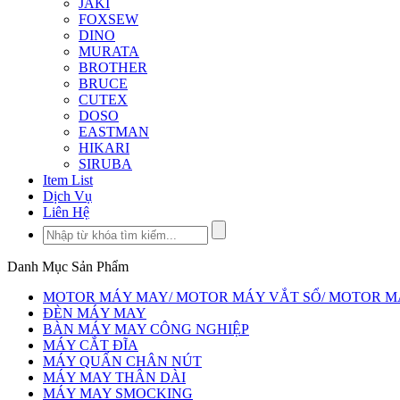
JAKI
FOXSEW
DINO
MURATA
BROTHER
BRUCE
CUTEX
DOSO
EASTMAN
HIKARI
SIRUBA
Item List
Dịch Vụ
Liên Hệ
Danh Mục Sản Phẩm
MOTOR MÁY MAY/ MOTOR MÁY VẮT SỔ/ MOTOR MÁY 
ĐÈN MÁY MAY
BÀN MÁY MAY CÔNG NGHIỆP
MÁY CẮT ĐĨA
MÁY QUẤN CHÂN NÚT
MÁY MAY THÂN DÀI
MÁY MAY SMOCKING