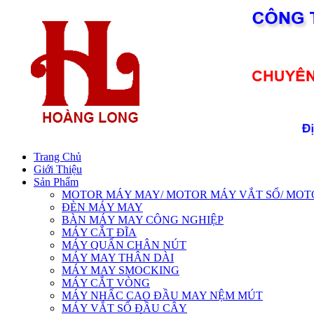
Trang Chủ
Giới Thiệu
Sản Phẩm
MOTOR MÁY MAY/ MOTOR MÁY VẮT SỔ/ MOTOR 
ĐÈN MÁY MAY
BÀN MÁY MAY CÔNG NGHIỆP
MÁY CẮT ĐĨA
MÁY QUẤN CHÂN NÚT
MÁY MAY THÂN DÀI
MÁY MAY SMOCKING
MÁY CẮT VÒNG
MÁY NHẤC CAO ĐẦU MAY NỆM MÚT
MÁY VẮT SỔ ĐẦU CÂY