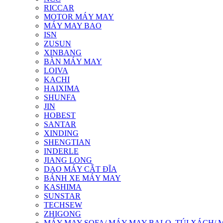
RICCAR
MOTOR MÁY MAY
MÁY MAY BAO
ISN
ZUSUN
XINBANG
BÀN MÁY MAY
LOIVA
KACHI
HAIXIMA
SHUNFA
JIN
HOBEST
SANTAR
XINDING
SHENGTIAN
INDERLE
JIANG LONG
DAO MÁY CẮT ĐĨA
BÁNH XE MÁY MAY
KASHIMA
SUNSTAR
TECHSEW
ZHIGONG
MÁY MAY SOFA/ MÁY MAY BALO, TÚI XÁCH/ 