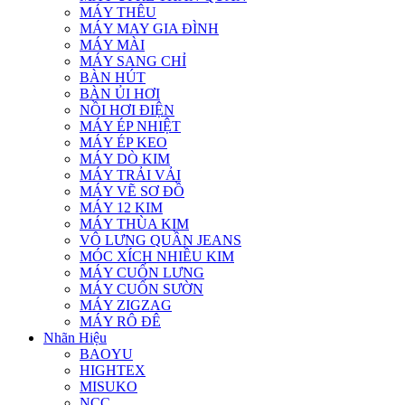
MÁY THÊU
MÁY MAY GIA ĐÌNH
MÁY MÀI
MÁY SANG CHỈ
BÀN HÚT
BÀN ỦI HƠI
NỒI HƠI ĐIỆN
MÁY ÉP NHIỆT
MÁY ÉP KEO
MÁY DÒ KIM
MÁY TRẢI VẢI
MÁY VẼ SƠ ĐỒ
MÁY 12 KIM
MÁY THÙA KIM
VÔ LƯNG QUẦN JEANS
MÓC XÍCH NHIỀU KIM
MÁY CUỐN LƯNG
MÁY CUỐN SƯỜN
MÁY ZIGZAG
MÁY RÔ ĐÊ
Nhãn Hiệu
BAOYU
HIGHTEX
MISUKO
NCC