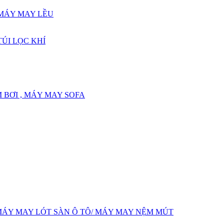
 MÁY MAY LỀU
ÚI LỌC KHÍ
 BƠI , MÁY MAY SOFA
MÁY MAY LÓT SÀN Ô TÔ/ MÁY MAY NỆM MÚT