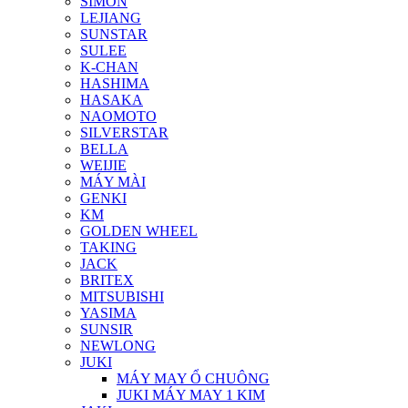
SIMON
LEJIANG
SUNSTAR
SULEE
K-CHAN
HASHIMA
HASAKA
NAOMOTO
SILVERSTAR
BELLA
WEIJIE
MÁY MÀI
GENKI
KM
GOLDEN WHEEL
TAKING
JACK
BRITEX
MITSUBISHI
YASIMA
SUNSIR
NEWLONG
JUKI
MÁY MAY Ổ CHUÔNG
JUKI MÁY MAY 1 KIM