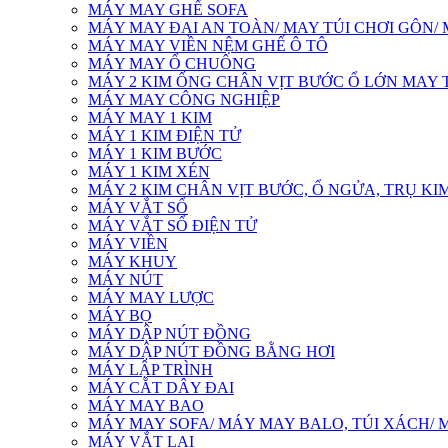
MÁY MAY GHẾ SOFA
MÁY MAY ĐAI AN TOÀN/ MAY TÚI CHƠI GÔN/
MÁY MAY VIỀN NỆM GHẾ Ô TÔ
MÁY MAY Ổ CHUÔNG
MÁY 2 KIM ỐNG CHÂN VỊT BƯỚC Ổ LỚN MAY T
MÁY MAY CÔNG NGHIỆP
MÁY MAY 1 KIM
MÁY 1 KIM ĐIỆN TỬ
MÁY 1 KIM BƯỚC
MÁY 1 KIM XÉN
MÁY 2 KIM CHÂN VỊT BƯỚC, Ổ NGỬA, TRỤ KIM
MÁY VẮT SỔ
MÁY VẮT SỔ ĐIỆN TỬ
MÁY VIỀN
MÁY KHUY
MÁY NÚT
MÁY MAY LƯỢC
MÁY BỌ
MÁY DẬP NÚT ĐỒNG
MÁY DẬP NÚT ĐỒNG BẰNG HƠI
MÁY LẬP TRÌNH
MÁY CẮT DÂY ĐAI
MÁY MAY BAO
MÁY MAY SOFA/ MÁY MAY BALO, TÚI XÁCH/ 
MÁY VẮT LAI