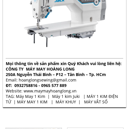
Mọi thông tin về sản phẩm xin Quý Khách vui lòng liên hệ:
CÔNG TY MÁY MAY HOÀNG LONG
250A Nguyễn Thái Bình – P12 – Tân Bình – Tp. HCm
Email:
hoanglongsewing@gmail.com
ĐT: 0932758816 - 0965 577 889
Website:
www.maymayhoanglong.vn
TAG:
Máy May 1 Kim
|
Máy 1 kim Juki
|
MÁY 1 KIM ĐIỆN
TỬ
|
MÁY MAY 1 KIM
|
MÁY KHUY
|
MÁY VẮT SỔ
SẢN PHẨM CÙNG LOẠI