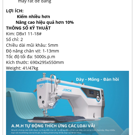
máy rất dễ dàng
LỢI ÍCH:
Kiếm nhiều hơn
Nâng cao hiệu quả hơn 10%
THÔNG SỐ KỸ THUẬT
Kim: DBx1 11-18#
Số chỉ: 2
Chiều dài mũi khâu: 5mm
Độ nâng chân vịt: 1-13mm
Tốc độ tối đa: 5000s.p.m
Kích thước: 690x295x550mm
Weight: 41/47kg