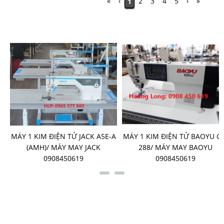
«
‹
2
3
4
5
›
»
1
SẢN PHẨM BÁN CHẠY
 TỬ JACK A5E-A
MÁY 1 KIM ĐIỆN TỬ BAOYU GT-
MÁY MAY BAO
 MAY JACK
288/ MÁY MAY BAOYU
7A/ MÁY MAY B
50619
0908450619
LIÊN KẾT FANPAGE