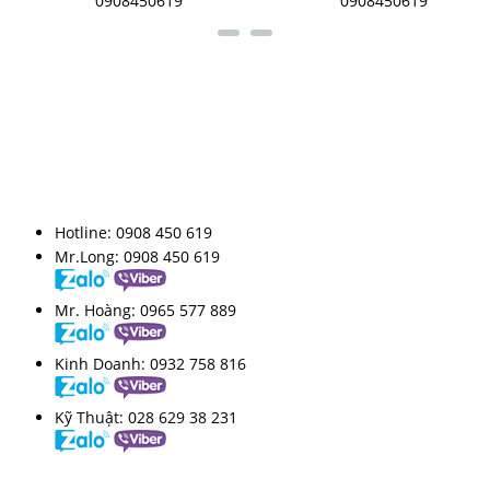
0908450619
0908450619
LIÊN KẾT FANPAGE
HỖ TRỢ TRỰC TUYẾN
Hotline:
0908 450 619
Mr.Long:
0908 450 619
Mr. Hoàng:
0965 577 889
Kinh Doanh:
0932 758 816
Kỹ Thuật:
028 629 38 231