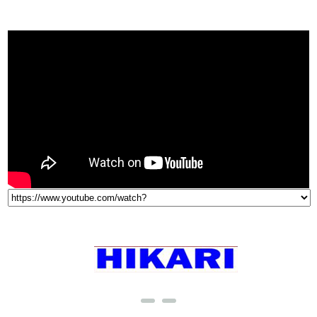
VIDEO
THƯƠNG HIỆU NỔI TIẾNG