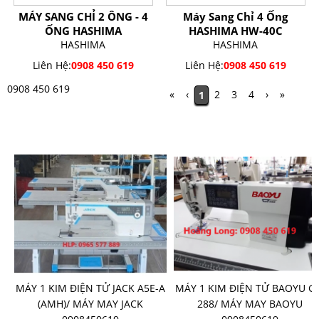
MÁY SANG CHỈ 2 ÔNG - 4
Máy Sang Chỉ 4 Ống
ỐNG HASHIMA
HASHIMA HW-40C
HASHIMA
HASHIMA
Liên Hệ:
0908 450 619
Liên Hệ:
0908 450 619
0908 450 619
«
‹
2
3
4
›
»
1
SẢN PHẨM BÁN CHẠY
-
MÁY 1 KIM ĐIỆN TỬ JACK A5E-A
MÁY 1 KIM ĐIỆN TỬ BAOYU G
G
(AMH)/ MÁY MAY JACK
288/ MÁY MAY BAOYU