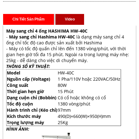
Chi Tiết Sản Phẩm
Video
Máy sang chỉ 4 ống HASHIMA HW-40C
-
Máy sang chỉ Hashima HW-40C
là dạng máy sang chỉ 4
ống chỉ tốc độ cao được sản xuất bởi Hashima
- Máy có tốc độ quấn chỉ lên đến 1380 vòng/phút, với thời
gian hẹn giờ tối đa 15 phút. Ngoài ra trong lượng máy nhẹ:
25kg - dễ dàng cho việc di chuyển máy.
THÔNG SỐ KỸ THUẬT:
Model
HW-40C
Nguồn cấp (Voltage)
1 Pha/110V hoặc 220VAC/50Hz
Công suất
80W
Thời gian hẹn giờ
15 Phút
Dạng cuộn chỉ (Bobbin)
Có cổ hoặc không có cổ
Tốc độ cuộn
1380 vòng/phút
Hành trình chỉ (Kéo chỉ)
97mm
Kích thước máy
490(D)×660(W)×950(H)mm
Trọng lượng máy
25Kg
HÌNH ẢNH: