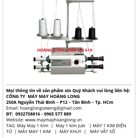
Mọi thông tin về sản phẩm xin Quý Khách vui lòng liên hệ:
CÔNG TY MÁY MAY HOÀNG LONG
250A Nguyễn Thái Bình – P12 – Tân Bình – Tp. HCm
Email:
hoanglongsewing@gmail.com
ĐT: 0932758816 - 0965 577 889
Website:
www.maymayhoanglong.vn
TAG:
Máy May 1 Kim
|
Máy 1 kim Juki
|
MÁY 1 KIM ĐIỆN
TỬ
|
MÁY MAY 1 KIM
|
MÁY KHUY
|
MÁY VẮT SỔ