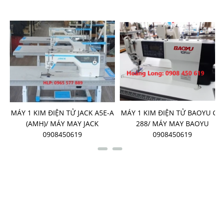
-
MÁY 1 KIM ĐIỆN TỬ JACK A5E-A
MÁY 1 KIM ĐIỆN TỬ BAOYU G
G
(AMH)/ MÁY MAY JACK
288/ MÁY MAY BAOYU
0908450619
0908450619
LIÊN KẾT FANPAGE
HỖ TRỢ TRỰC TUYẾN