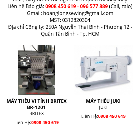
Liên hệ Báo giá:
0908 450 619 - 096 577 889
(Call, zalo)
Gmail:
hoanglongsewing@gmail.com
MST: 0312820304
Địa chỉ Công ty: 250A Nguyễn Thái Bình - Phường 12 -
Quận Tân Bình - Tp. HCM
MÁY THÊU VI TÍNH BRITEX
MÁY THÊU JUKI
BR-1201
JUKI
BRITEX
Liên Hệ:
0908 450 619
Liên Hệ:
0908 450 619
SẢN PHẨM BÁN CHẠY