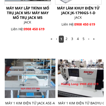
MÁY MAY LẬP TRÌNH MỔ
MÁY LÀM KHUY ĐIỆN TỬ
TRỤ JACK M5/ MÁY MAY
JACK JK-1790GS-1-D
MỔ TRỤ JACK M5
JACK
JACK
Liên Hệ:
0908 450 619
Liên Hệ:
0908 450 619
«
‹
2
3
4
5
›
»
1
SẢN PHẨM BÁN CHẠY
A5E-A
MÁY 1 KIM ĐIỆN TỬ BAOYU GT-
MÁY MAY BAO NEWLONG