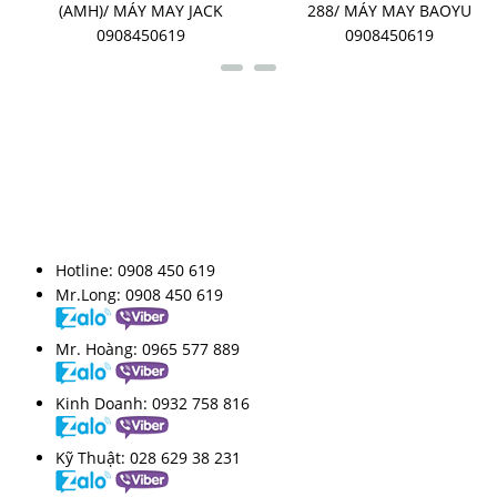
K
288/ MÁY MAY BAOYU
7A/ MÁY MAY BAO 09084
0908450619
LIÊN KẾT FANPAGE
HỖ TRỢ TRỰC TUYẾN
Hotline:
0908 450 619
Mr.Long:
0908 450 619
Mr. Hoàng:
0965 577 889
Kinh Doanh:
0932 758 816
Kỹ Thuật:
028 629 38 231