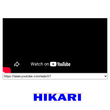
VIDEO
THƯƠNG HIỆU NỔI TIẾNG