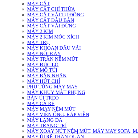
MÁY CẮT
MÁY CẮT CHỈ THỪA
MÁY CẮT VẢI TỰ ĐỘNG
MÁY CẮT ĐẦU BÀN
MÁY CẮT VẢI ĐỨNG
MÁY 2 KIM
MÁY 2 KIM MÓC XÍCH
MÁY TRỤ
MÁY KHOAN DẤU VẢI
MÁY NỐI ĐÁY
MÁY TRẦN NỆM MÚT
MÁY ĐÚC LÒ
MÁY MỔ TÚI
MÁY BẮN NHÃN
MÁY HÚT CHỈ
PHỤ TÙNG MÁY MAY
MÁY KHUY MẮT PHỤNG
BÀN ỦI TREO
MÁY CÀ RẺ
MÁY MAY NỆM MÚT
MÁY VIỀN ỐNG, RÁP VIỀN
MÁY LẠNG DA
MÁY TRANG TRÍ
MÁY XOÁY NÚT NỆM MÚT, MÁY MAY SOFA, MÁY
MÁY ỦI RẼ THÂN QUẦN