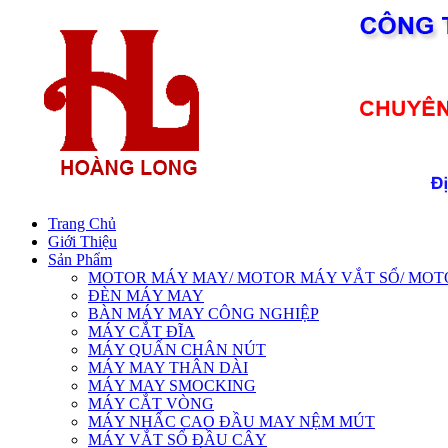
Trang Chủ
Giới Thiệu
Sản Phẩm
MOTOR MÁY MAY/ MOTOR MÁY VẮT SỔ/ MOTOR 
ĐÈN MÁY MAY
BÀN MÁY MAY CÔNG NGHIỆP
MÁY CẮT ĐĨA
MÁY QUẤN CHÂN NÚT
MÁY MAY THÂN DÀI
MÁY MAY SMOCKING
MÁY CẮT VÒNG
MÁY NHẤC CAO ĐẦU MAY NỆM MÚT
MÁY VẮT SỔ ĐẦU CÂY