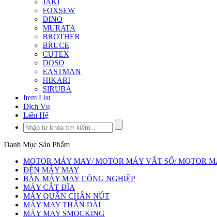
JAKI
FOXSEW
DINO
MURATA
BROTHER
BRUCE
CUTEX
DOSO
EASTMAN
HIKARI
SIRUBA
Item List
Dịch Vụ
Liên Hệ
Danh Mục Sản Phẩm
MOTOR MÁY MAY/ MOTOR MÁY VẮT SỔ/ MOTOR MÁY 
ĐÈN MÁY MAY
BÀN MÁY MAY CÔNG NGHIỆP
MÁY CẮT ĐĨA
MÁY QUẤN CHÂN NÚT
MÁY MAY THÂN DÀI
MÁY MAY SMOCKING