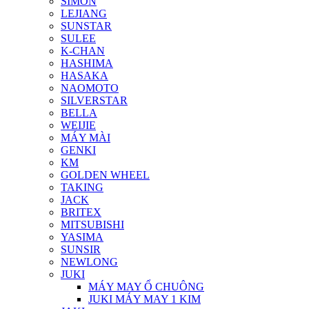
SIMON
LEJIANG
SUNSTAR
SULEE
K-CHAN
HASHIMA
HASAKA
NAOMOTO
SILVERSTAR
BELLA
WEIJIE
MÁY MÀI
GENKI
KM
GOLDEN WHEEL
TAKING
JACK
BRITEX
MITSUBISHI
YASIMA
SUNSIR
NEWLONG
JUKI
MÁY MAY Ổ CHUÔNG
JUKI MÁY MAY 1 KIM