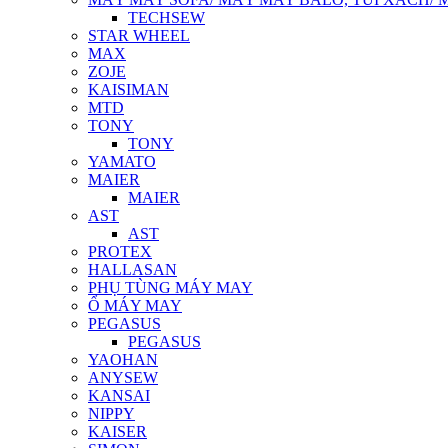
TECHSEW
STAR WHEEL
MAX
ZOJE
KAISIMAN
MTD
TONY
TONY
YAMATO
MAIER
MAIER
AST
AST
PROTEX
HALLASAN
PHỤ TÙNG MÁY MAY
Ổ MÁY MAY
PEGASUS
PEGASUS
YAOHAN
ANYSEW
KANSAI
NIPPY
KAISER