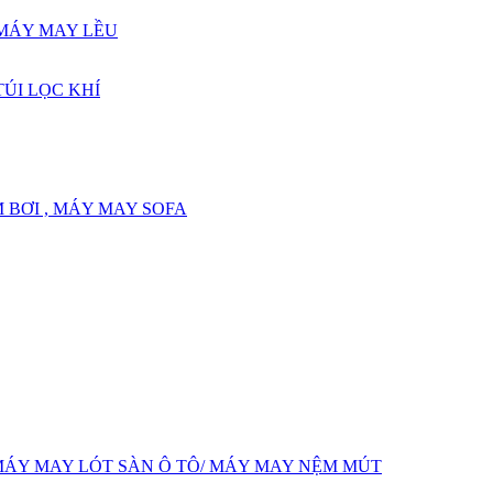
 MÁY MAY LỀU
ÚI LỌC KHÍ
 BƠI , MÁY MAY SOFA
MÁY MAY LÓT SÀN Ô TÔ/ MÁY MAY NỆM MÚT