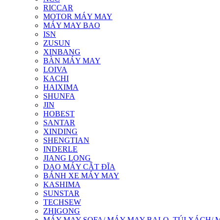
RICCAR
MOTOR MÁY MAY
MÁY MAY BAO
ISN
ZUSUN
XINBANG
BÀN MÁY MAY
LOIVA
KACHI
HAIXIMA
SHUNFA
JIN
HOBEST
SANTAR
XINDING
SHENGTIAN
INDERLE
JIANG LONG
DAO MÁY CẮT ĐĨA
BÁNH XE MÁY MAY
KASHIMA
SUNSTAR
TECHSEW
ZHIGONG
MÁY MAY SOFA/ MÁY MAY BALO, TÚI XÁCH/ 