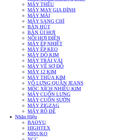
MÁY THÊU
MÁY MAY GIA ĐÌNH
MÁY MÀI
MÁY SANG CHỈ
BÀN HÚT
BÀN ỦI HƠI
NỒI HƠI ĐIỆN
MÁY ÉP NHIỆT
MÁY ÉP KEO
MÁY DÒ KIM
MÁY TRẢI VẢI
MÁY VẼ SƠ ĐỒ
MÁY 12 KIM
MÁY THÙA KIM
VÔ LƯNG QUẦN JEANS
MÓC XÍCH NHIỀU KIM
MÁY CUỐN LƯNG
MÁY CUỐN SƯỜN
MÁY ZIGZAG
MÁY RÔ ĐÊ
Nhãn Hiệu
BAOYU
HIGHTEX
MISUKO
NCC