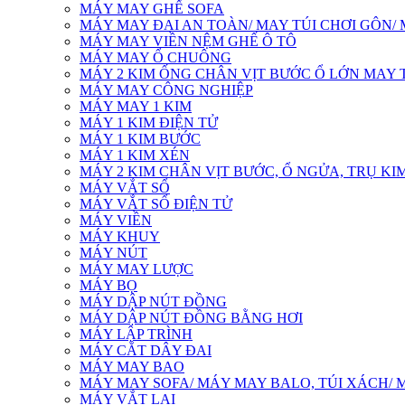
MÁY MAY GHẾ SOFA
MÁY MAY ĐAI AN TOÀN/ MAY TÚI CHƠI GÔN/
MÁY MAY VIỀN NỆM GHẾ Ô TÔ
MÁY MAY Ổ CHUÔNG
MÁY 2 KIM ỐNG CHÂN VỊT BƯỚC Ổ LỚN MAY T
MÁY MAY CÔNG NGHIỆP
MÁY MAY 1 KIM
MÁY 1 KIM ĐIỆN TỬ
MÁY 1 KIM BƯỚC
MÁY 1 KIM XÉN
MÁY 2 KIM CHÂN VỊT BƯỚC, Ổ NGỬA, TRỤ KIM
MÁY VẮT SỔ
MÁY VẮT SỔ ĐIỆN TỬ
MÁY VIỀN
MÁY KHUY
MÁY NÚT
MÁY MAY LƯỢC
MÁY BỌ
MÁY DẬP NÚT ĐỒNG
MÁY DẬP NÚT ĐỒNG BẰNG HƠI
MÁY LẬP TRÌNH
MÁY CẮT DÂY ĐAI
MÁY MAY BAO
MÁY MAY SOFA/ MÁY MAY BALO, TÚI XÁCH/ 
MÁY VẮT LAI