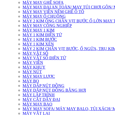
MÁY MAY GHẾ SOFA
MÁY MAY ĐAI AN TOÀN/ MAY TÚI CHƠI GÔN/
MÁY MAY VIỀN NỆM GHẾ Ô TÔ
MÁY MAY Ổ CHUÔNG
MÁY 2 KIM ỐNG CHÂN VỊT BƯỚC Ổ LỚN MAY T
MÁY MAY CÔNG NGHIỆP
MÁY MAY 1 KIM
MÁY 1 KIM ĐIỆN TỬ
MÁY 1 KIM BƯỚC
MÁY 1 KIM XÉN
MÁY 2 KIM CHÂN VỊT BƯỚC, Ổ NGỬA, TRỤ KIM
MÁY VẮT SỔ
MÁY VẮT SỔ ĐIỆN TỬ
MÁY VIỀN
MÁY KHUY
MÁY NÚT
MÁY MAY LƯỢC
MÁY BỌ
MÁY DẬP NÚT ĐỒNG
MÁY DẬP NÚT ĐỒNG BẰNG HƠI
MÁY LẬP TRÌNH
MÁY CẮT DÂY ĐAI
MÁY MAY BAO
MÁY MAY SOFA/ MÁY MAY BALO, TÚI XÁCH/ 
MÁY VẮT LAI