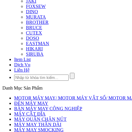
JAKI
FOXSEW
DINO
MURATA
BROTHER
BRUCE
CUTEX
DOSO
EASTMAN
HIKARI
SIRUBA
Item List
Dịch Vụ
Liên Hệ
Danh Mục Sản Phẩm
MOTOR MÁY MAY/ MOTOR MÁY VẮT SỔ/ MOTOR MÁY 
ĐÈN MÁY MAY
BÀN MÁY MAY CÔNG NGHIỆP
MÁY CẮT ĐĨA
MÁY QUẤN CHÂN NÚT
MÁY MAY THÂN DÀI
MÁY MAY SMOCKING