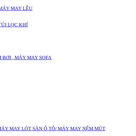
 MÁY MAY LỀU
ÚI LỌC KHÍ
 BƠI , MÁY MAY SOFA
MÁY MAY LÓT SÀN Ô TÔ/ MÁY MAY NỆM MÚT