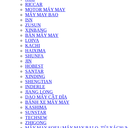
RICCAR
MOTOR MÁY MAY
MÁY MAY BAO
ISN
ZUSUN
XINBANG
BÀN MÁY MAY
LOIVA
KACHI
HAIXIMA
SHUNFA
JIN
HOBEST
SANTAR
XINDING
SHENGTIAN
INDERLE
JIANG LONG
DAO MÁY CẮT ĐĨA
BÁNH XE MÁY MAY
KASHIMA
SUNSTAR
TECHSEW
ZHIGONG
MÁY MAY SOFA/ MÁY MAY BALO, TÚI XÁCH/ 