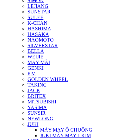
SIMON
LEJIANG
SUNSTAR
SULEE
K-CHAN
HASHIMA
HASAKA
NAOMOTO
SILVERSTAR
BELLA
WEIJIE
MÁY MÀI
GENKI
KM
GOLDEN WHEEL
TAKING
JACK
BRITEX
MITSUBISHI
YASIMA
SUNSIR
NEWLONG
JUKI
MÁY MAY Ổ CHUÔNG
JUKI MÁY MAY 1 KIM