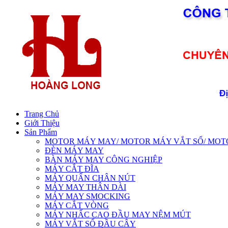
Trang Chủ
Giới Thiệu
Sản Phẩm
MOTOR MÁY MAY/ MOTOR MÁY VẮT SỔ/ MOTOR 
ĐÈN MÁY MAY
BÀN MÁY MAY CÔNG NGHIỆP
MÁY CẮT ĐĨA
MÁY QUẤN CHÂN NÚT
MÁY MAY THÂN DÀI
MÁY MAY SMOCKING
MÁY CẮT VÒNG
MÁY NHẤC CAO ĐẦU MAY NỆM MÚT
MÁY VẮT SỔ ĐẦU CÂY