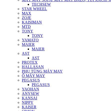
TECHSEW
STAR WHEEL
MAX
ZOJE
KAISIMAN
MTD
TONY
TONY
YAMATO
MAIER
MAIER
AST
AST
PROTEX
HALLASAN
PHỤ TÙNG MÁY MAY
Ổ MÁY MAY
PEGASUS
PEGASUS
YAOHAN
ANYSEW
KANSAI
NIPPY
KAISER