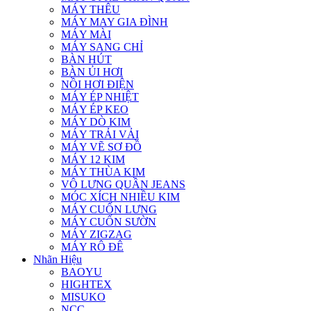
MÁY THÊU
MÁY MAY GIA ĐÌNH
MÁY MÀI
MÁY SANG CHỈ
BÀN HÚT
BÀN ỦI HƠI
NỒI HƠI ĐIỆN
MÁY ÉP NHIỆT
MÁY ÉP KEO
MÁY DÒ KIM
MÁY TRẢI VẢI
MÁY VẼ SƠ ĐỒ
MÁY 12 KIM
MÁY THÙA KIM
VÔ LƯNG QUẦN JEANS
MÓC XÍCH NHIỀU KIM
MÁY CUỐN LƯNG
MÁY CUỐN SƯỜN
MÁY ZIGZAG
MÁY RÔ ĐÊ
Nhãn Hiệu
BAOYU
HIGHTEX
MISUKO
NCC